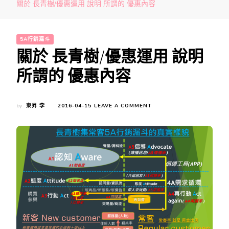
關於 長青樹/優惠運用 說明 所謂的 優惠內容
5A行銷漏斗
關於 長青樹/優惠運用 說明
所謂的 優惠內容
ON
by
東昇 李
2016-04-15
LEAVE A COMMENT
關
於
長
青
樹/
優
惠
運
用
說
明
所
謂