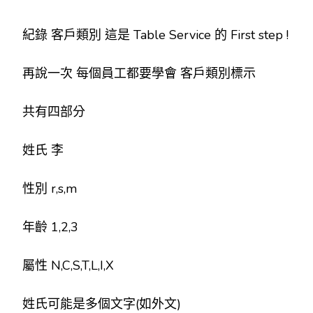
紀錄 客戶類別 這是 Table Service 的 First step !
再說一次 每個員工都要學會 客戶類別標示
共有四部分
姓氏 李
性別 r,s,m
年齡 1,2,3
屬性 N,C,S,T,L,I,X
姓氏可能是多個文字(如外文)