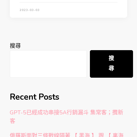
2023-03-03
搜尋
搜
尋
Recent Posts
GPT-5已經成功串接5A行銷漏斗 集常客；攬新
客
俄羅斯面對三條戰線隔著 【 黑海 】 跟 【 裏海