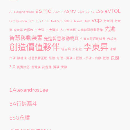
asmd
eVTOL
ASMV
ESG
AI
alexandroslee
ASMP
CSR
EBIKE
vcp
ExoSkeleton
GPT
GSR
ISR
NetZero
SDGs
Travel
UAV
七大洲
七大
先進
洲 五大洋 六板塊
五大洋
五大碳庫
人口金字塔
先進智慧移動政策
智慧移動裝置
先進智慧移動載具
先進智慧行動裝置
六板塊
創造價值夥伴
李東昇
塔吉鍋
安心遊
永續
長照
白碳
碳循環
社區長青互助
綠碳
綠碳→黃碳→藍碳→黑碳→白碳
藍碳
3.0
長青旅遊
長青族
高燈籠
黃碳
黑碳
1AlexandrosLee
5A行銷漏斗
ESG永續