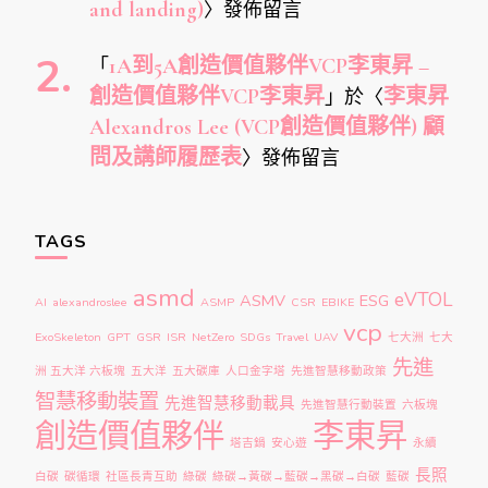
and landing)
〉發佈留言
「
1A到5A創造價值夥伴VCP李東昇 –
創造價值夥伴VCP李東昇
」於〈
李東昇
Alexandros Lee (VCP創造價值夥伴) 顧
問及講師履歷表
〉發佈留言
TAGS
asmd
eVTOL
ASMV
ESG
AI
alexandroslee
ASMP
CSR
EBIKE
vcp
ExoSkeleton
GPT
GSR
ISR
NetZero
SDGs
Travel
UAV
七大洲
七大
先進
洲 五大洋 六板塊
五大洋
五大碳庫
人口金字塔
先進智慧移動政策
智慧移動裝置
先進智慧移動載具
先進智慧行動裝置
六板塊
創造價值夥伴
李東昇
塔吉鍋
安心遊
永續
長照
白碳
碳循環
社區長青互助
綠碳
綠碳→黃碳→藍碳→黑碳→白碳
藍碳