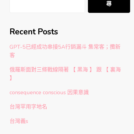
尋
Recent Posts
GPT-5已經成功串接5A行銷漏斗 集常客；攬新
客
俄羅斯面對三條戰線隔著 【 黑海 】 跟 【 裏海
】
consequence conscious 因果意識
台灣罕用字地名
台灣義s