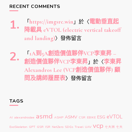
RECENT COMMENTS
「
https://imgsrc.win
」於〈
電動垂直起
降載具 eVTOL (electric vertical takeoff
and landing)
〉發佈留言
「
1A到5A創造價值夥伴VCP李東昇 –
創造價值夥伴VCP李東昇
」於〈
李東昇
Alexandros Lee (VCP創造價值夥伴) 顧
問及講師履歷表
〉發佈留言
TAGS
asmd
eVTOL
ASMV
ESG
AI
alexandroslee
ASMP
CSR
EBIKE
vcp
ExoSkeleton
GPT
GSR
ISR
NetZero
SDGs
Travel
UAV
七大洲
七大