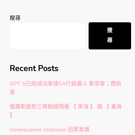
搜尋
搜
尋
Recent Posts
GPT-5已經成功串接5A行銷漏斗 集常客；攬新
客
俄羅斯面對三條戰線隔著 【 黑海 】 跟 【 裏海
】
consequence conscious 因果意識