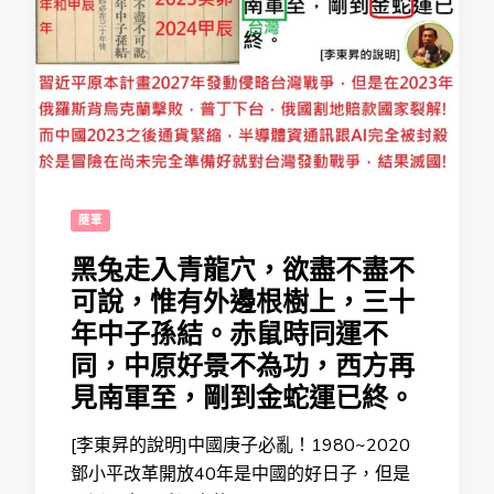
隨筆
黑兔走入青龍穴，欲盡不盡不
可說，惟有外邊根樹上，三十
年中子孫結。赤鼠時同運不
同，中原好景不為功，西方再
見南軍至，剛到金蛇運已終。
[李東昇的說明]中國庚子必亂！1980~2020
鄧小平改革開放40年是中國的好日子，但是