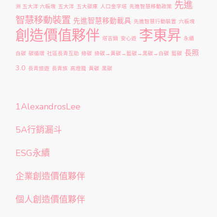
先進
洲 五大洋 六板塊
五大洋
五大碳庫
人口金字塔
先進智慧移動政策
智慧移動裝置
先進智慧移動載具
先進智慧行動裝置
六板塊
創造價值夥伴
李東昇
塔吉鍋
安心遊
永續
長照
白碳
碳循環
社區長青互助
綠碳
綠碳→黃碳→藍碳→黑碳→白碳
藍碳
3.0
長青旅遊
長青族
高燈籠
黃碳
黑碳
1AlexandrosLee
5A行銷漏斗
ESG永續
企業創造價值夥伴
個人創造價值夥伴