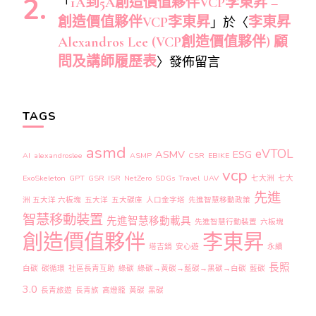
「
1A到5A創造價值夥伴VCP李東昇 –
創造價值夥伴VCP李東昇
」於〈
李東昇
Alexandros Lee (VCP創造價值夥伴) 顧
問及講師履歷表
〉發佈留言
TAGS
asmd
eVTOL
ASMV
ESG
AI
alexandroslee
ASMP
CSR
EBIKE
vcp
ExoSkeleton
GPT
GSR
ISR
NetZero
SDGs
Travel
UAV
七大洲
七大
先進
洲 五大洋 六板塊
五大洋
五大碳庫
人口金字塔
先進智慧移動政策
智慧移動裝置
先進智慧移動載具
先進智慧行動裝置
六板塊
創造價值夥伴
李東昇
塔吉鍋
安心遊
永續
長照
白碳
碳循環
社區長青互助
綠碳
綠碳→黃碳→藍碳→黑碳→白碳
藍碳
3.0
長青旅遊
長青族
高燈籠
黃碳
黑碳