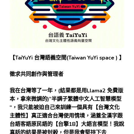
【
TaiYuYi
台灣語義空間
(Taiwan YuYi space )
】
徵求共同創作與管理者
我在台灣等了一年，
(
結果都是用
Llama2
免費版
本，拿來微調的
)”
半調子繁體中文人工智慧模型
“
，我只能被迫自己來訓練一個具有【台灣文化
主體性】真正適合台灣使用情境，涵蓋全漢字跟
台語客語原民語的【台擎
1B
】大語言模型！我說
真話的結果是被封殺，但是我會堅持下去