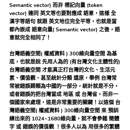
Semantic vector)
而非
標記向量
(token
vector)
連同
英文等也要對應成
語意，這樣
全
漢字等語句
就跟
英文地位完全平等，也就是當
都內嵌成
語意向量
( Semantic vector)
之後，語
意就完全相同了！
台灣語義空間
(
權威資料
) 300
維向量空間
為基
底，也就是說
先用人為的
(
有台灣文化主體性的
)
台灣語義空間
才能真正打台灣的文化、生活元
素、價值觀、甚至統計分類
還原，舉例
台灣常
常被錯誤歸類為中國的一部分，統計就是不分，
或者錯誤的把台灣當成
地區
或
台灣省，而非一
個國家來處理，這是非常重要的關鍵！以這個
台
灣語義空間
(
權威資料
) 300
維向量空間
來
預訓
練出來的
1024~1680
維向量，就不會參雜
簡體
字
或
錯誤的價值觀
！很多人以為
用很多的繁體