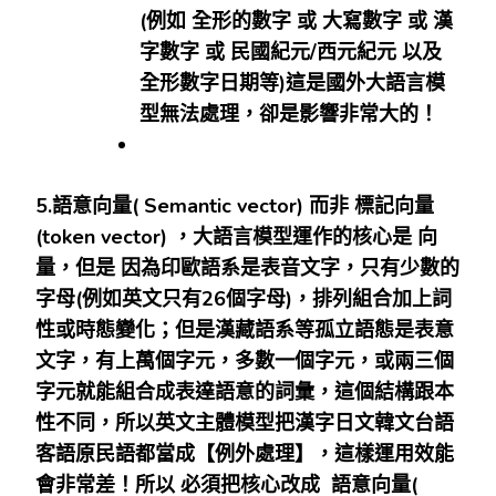
(
例如
全形的數字
或
大寫數字
或
漢
字數字
或
民國紀元
/
西元紀元
以及
全形數字日期等
)
這是國外大語言模
型無法處理，卻是影響非常大的！
5.
語意向量
( Semantic vector)
而非
標記向量
(token vector)
，大語言模型運作的核心是
向
量，但是
因為印歐語系是表音文字，只有少數的
字母
(
例如英文只有
26
個字母
)
，排列組合加上詞
性或時態變化；但是漢藏語系等孤立語態是表意
文字，有上萬個字元，多數一個字元，或兩三個
字元就能組合成表達語意的詞彙，這個結構跟本
性不同，所以英文主體模型把漢字日文韓文台語
客語原民語都當成【例外處理】，這樣運用效能
會非常差！所以
必須把核心改成
語意向量
(