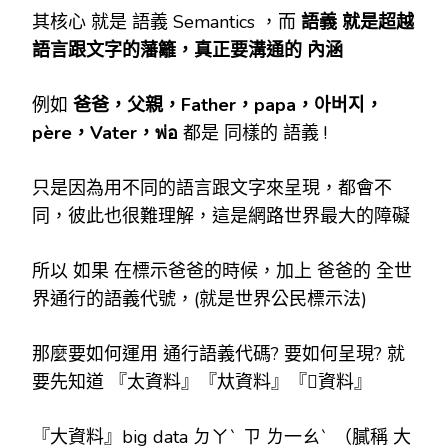
其核心 就是 語義 Semantics ，而
語義
就是超越
語言跟文字的藩籬，真正要溝通的
內涵
例如
爸爸，父親，Father，papa，아버지，
père，Vater，พ่อ
都是 同樣的 語義 !
只是因為用不同的語言跟文字來呈現，都會不
同，彼此也很難理解，這是網路世界最大的障礙
所以 如果 在標示爸爸的時候，加上 爸爸的 全世
界通行的語義代號，(就是世界公民標示法)
那麼要如何運用 通行語義代碼? 要如何呈現? 就
要先知道 『太資料』『夶資料』『𡙒資料』
『大資料』big data ㄉㄚˋ ㄗ ㄌ一ㄠˋ （膩稱 大