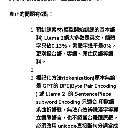
真正的問題有
6
點：
預訓練素材
(
模型開始訓練的基本語
料
) Llama 2
絕大多數是英文，簡體
字只佔
0.13%
，繁體字幾乎是
0%
，
更別提台語、客語、原住民語等語
料。
標記化方法
(tokenization)
原本無論
是
GPT
的
BPE(Byte Pair Encoding
)
或
Llama 2
的
SentencePiece
subword Encoding
只適合
印歐語
系曲折語態，無法有效辨識漢字等孤
立語態語言，也不認識台羅跟原羅。
必須改用
unicode
直接斷句分詞當成