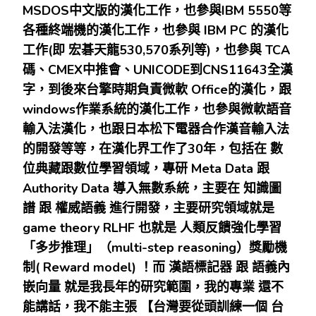
MSDOS
中文版的漢化工作，也參與
IBM 5550
等
各種終端機的漢化工作，也參與
IBM PC
的漢化
工作
(
即
宏碁天龍
530,570
系列等
)
，也參與
TCA
碼、
CMEX
中推會、
UNICODE
到
CNS11643
全漢
字，到後來台擎時期負責微軟
Office
的漢化，跟
windows
作業系統的漢化工作，也參與微軟語音
輸入法漢化，也跟日本松下電器合作漢音輸入法
的開發等等，在漢化界工作了
30
年，包括在
數
位典藏跟數位學習領域，專研
Meta Data
跟
Authority Data
導入無數系統，主要在
知識圖
譜
跟
權威語義
進行開發，主要研究領域就是
game theory RLHF
也就是
人類反饋強化學習
「多步推理」（
multi-step reasoning
）獎勵機
制
( Reward model)
！而
漢語標記器
跟
語義內
嵌向量
就是我長年的研究範圍，我的專業
還不
能講話，我不能主張
【台灣要從頭訓練一個
台