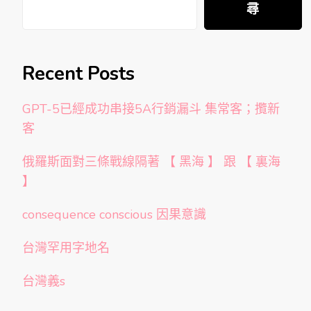
尋
Recent Posts
GPT-5已經成功串接5A行銷漏斗 集常客；攬新
客
俄羅斯面對三條戰線隔著 【 黑海 】 跟 【 裏海
】
consequence conscious 因果意識
台灣罕用字地名
台灣義s