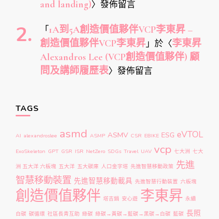
and landing)
〉發佈留言
「
1A到5A創造價值夥伴VCP李東昇 –
創造價值夥伴VCP李東昇
」於〈
李東昇
Alexandros Lee (VCP創造價值夥伴) 顧
問及講師履歷表
〉發佈留言
TAGS
asmd
eVTOL
ASMV
ESG
AI
alexandroslee
ASMP
CSR
EBIKE
vcp
ExoSkeleton
GPT
GSR
ISR
NetZero
SDGs
Travel
UAV
七大洲
七大
先進
洲 五大洋 六板塊
五大洋
五大碳庫
人口金字塔
先進智慧移動政策
智慧移動裝置
先進智慧移動載具
先進智慧行動裝置
六板塊
創造價值夥伴
李東昇
塔吉鍋
安心遊
永續
長照
白碳
碳循環
社區長青互助
綠碳
綠碳→黃碳→藍碳→黑碳→白碳
藍碳